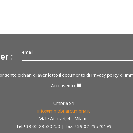
er :
*Indirizzo mail non valido.
onsento dichiari di aver letto il documento di
Privacy policy
di Imm
Acconsento
Umbria Srl
info@immobiliareumbria.it
Viale Abruzzi, 4 - Milano
Tel:+39 02 29520250 | Fax. +39 02 29520199