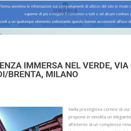
 forma anonima le informazioni sui comportamenti di utlizzo del sito in modo d
saperne di più o negare il consenso a tutti o ad alcuni cookies
cedi a un qualunque elemento sottostante questo banner acconsenti all'uso 
ndita
Affitto
Valutazione Immobili
Servizi
Contatti
ENZA IMMERSA NEL VERDE, VIA
DI/BRENTA, MILANO
Nella prestigiosa cornice di via
propone in vendita un elegante
all'interno di un complesso res