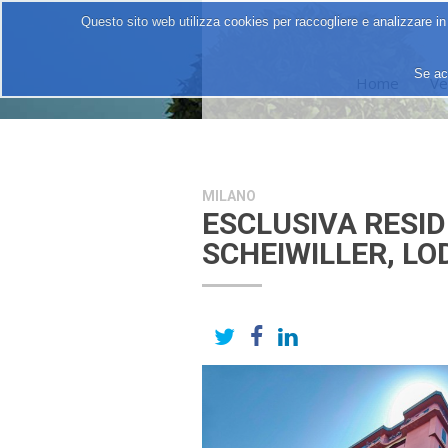
Questo sito web utilizza cookies per raccogliere e analizzare in
Se ac
Home
Ve
MILANO
ESCLUSIVA RESID
SCHEIWILLER, LO