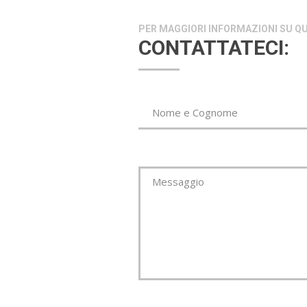
PER MAGGIORI INFORMAZIONI SU 
CONTATTATECI:
*This is not a v
*Campo Obbl
Nome e Cognome
Messaggio