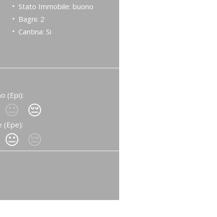
Stato Immobile: buono
Bagni: 2
Cantina: Si
o (Epi):
😐
😔
 (Epe):
😐
😔