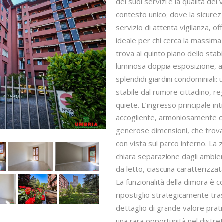
dei suoi servizi e la qualità del 
contesto unico, dove la sicurez
servizio di attenta vigilanza, 
ideale per chi cerca la massima 
trova al quinto piano dello stab
luminosa doppia esposizione, a
splendidi giardini condominiali: 
stabile dal rumore cittadino, r
quiete. L’ingresso principale i
accogliente, armoniosamente col
generose dimensioni, che trova 
con vista sul parco interno. La
chiara separazione dagli ambie
da letto, ciascuna caratterizzata
La funzionalità della dimora è 
ripostiglio strategicamente tra
dettaglio di grande valore pra
una rara opportunità nel distret