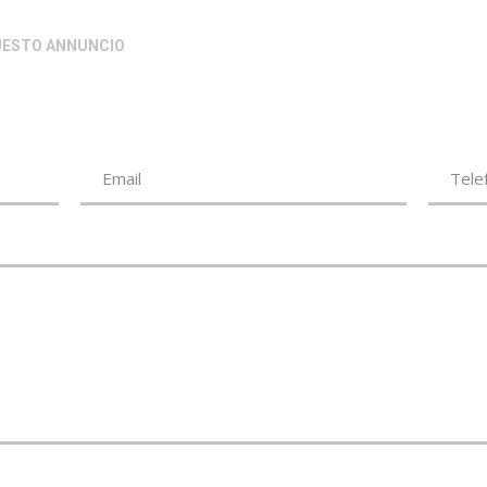
QUESTO ANNUNCIO
alid name.
igatorio.
*Indirizzo mail non valido.
*Campo Obbligatorio.
Email
Tele