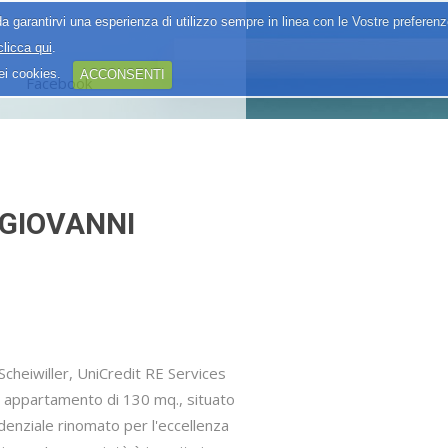
a garantirvi una esperienza di utilizzo sempre in linea con le Vostre preferen
clicca qui
.
dei cookies.
ACCONSENTI
Facebook
 GIOVANNI
 Scheiwiller, UniCredit RE Services
 appartamento di 130 mq., situato
idenziale rinomato per l'eccellenza